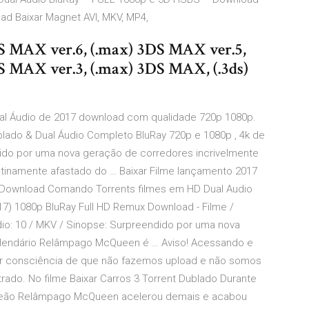
ad Baixar Magnet AVI, MKV, MP4,
S MAX ver.6, (.max) 3DS MAX ver.5,
S MAX ver.3, (.max) 3DS MAX, (.3ds)
Dual Áudio de 2017 download com qualidade 720p 1080p.
ublado & Dual Áudio Completo BluRay 720p e 1080p , 4k de
ido por uma nova geração de corredores incrivelmente
tinamente afastado do … Baixar Filme lançamento 2017
 Download Comando Torrents filmes em HD Dual Audio
7) 1080p BluRay Full HD Remux Download - Filme /
io: 10 / MKV / Sinopse: Surpreendido por uma nova
o lendário Relâmpago McQueen é … Aviso! Acessando e
 ter consciência de que não fazemos upload e não somos
ado. No filme Baixar Carros 3 Torrent Dublado Durante
ampeão Relâmpago McQueen acelerou demais e acabou