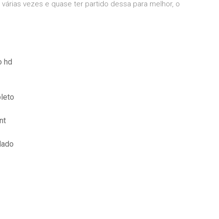
várias vezes e quase ter partido dessa para melhor, o
.
o hd
pleto
nt
lado