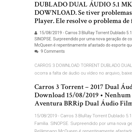
DUBLADO DUAL ÁUDIO 5.1 MK
DOWNLOAD. Se tiver problemas pa
Player. Ele resolve o problema de f
15/08/2019 - Carros 3 BluRay Torrent Dublado 5.1
SINOPSE. Surpreendido por uma nova geração de cor
McQueen é repentinamente afastado do esporte qu
9 Comments
CARROS 3 DOWNLOAD TORRENT DUBLADO DUAL 
ocorra a falta de áudio ou vídeo no arquivo, baixe
Carros 3 Torrent – 2017 Dual Áu
Download 15/08/2019 • Nenhum 
Aventura BRRip Dual Áudio Fil
15/08/2019 - Carros 3 BluRay Torrent Dublado 5.
Família. SINOPSE. Surpreendido por uma nova ge
Relâmpago McQueen é repentinamente afastado 