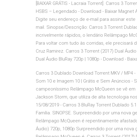
[BAIXAR GRÁTIS - Lacraia Torrent]. Carros 3 Torre
HSBS – Legendado - Download - Baixar Magnet A
Digite seu endereço de e-mail para assinar este
mail. Sinopse/Descrição: Carros 3 Torrent Dub
incrivelmente rápidos, o lendário Relâmpago M
Para voltar com tudo às corridas, ele precisará
Cruz Ramirez. Carros 3 Torrent (2017) Dual Áud
Dual Áudio BluRay 720p | 1080p - Download - Baix
Carros 3 Dublado Download Torrent MKV / MP4 - 
Som 10 e Imagem 10 | Grátis e Sem Anúncios - Si
campeoníssimo Relâmpago McQueen se vê em ap
Jackson Storm, que utiliza de alta tecnologia no
15/08/2019 - Carros 3 BluRay Torrent Dublado 5.
Família. SINOPSE. Surpreendido por uma nova ge
Relâmpago McQueen é repentinamente afastado 
Áudio) 720p, 1080p Surpreendido por uma nova g
Relâmpago McQueen é. Carros 3 Torrent (2017) 