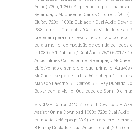
Áudio) 720p, 1080p Surpreendido por uma nova g
Relâmpago McQueen é. Carros 3 Torrent (2017) 
BluRay 720p | 1080p Dublado / Dual Áudio Downloa
PS3 Torrent - Gameplay “Carros 3”. Junte-se a
preparam para uma revanche contra o corredor r
para a melhor competição de corrida de todos 
e 1080p 5.1 Dublado / Dual Áudio 26/10/2017 • 
Áudio Filmes Carros online. Relâmpago McQueen,
objetivo não é sempre chegar primeiro. Através
McQueen se perde na Rua 66 e chega à pequena 
Malvado Favorito 3 … Carros 3 BluRay Dublado Do
Baixar com a Melhor Qualidade de Som 10 e Imag
SINOPSE: Carros 3 2017 Torrent Download – WEB-
Assistir Online Download 1080p 720p Dual Áudio –
campeão Relâmpago McQueen acelerou demais e 
3 BluRay Dublado / Dual Áudio Torrent (2017) em