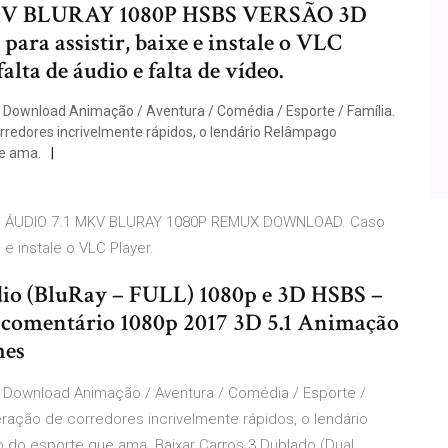
V BLURAY 1080P HSBS VERSÃO 3D
ra assistir, baixe e instale o VLC
alta de áudio e falta de vídeo.
 Download Animação / Aventura / Comédia / Esporte / Família.
redores incrivelmente rápidos, o lendário Relâmpago
e ama.
ÁUDIO 7.1 MKV BLURAY 1080P REMUX DOWNLOAD. Caso
 e instale o VLC Player.
dio (BluRay – FULL) 1080p e 3D HSBS –
comentário 1080p 2017 3D 5.1 Animação
mes
1 Download Animação / Aventura / Comédia / Esporte /
ração de corredores incrivelmente rápidos, o lendário
do esporte que ama. Baixar Carros 3 Dublado (Dual