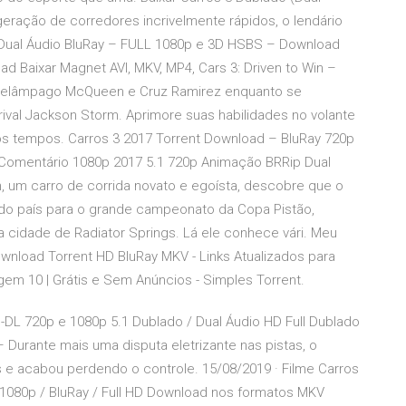
eração de corredores incrivelmente rápidos, o lendário
Dual Áudio BluRay – FULL 1080p e 3D HSBS – Download
d Baixar Magnet AVI, MKV, MP4, Cars 3: Driven to Win –
o Relâmpago McQueen e Cruz Ramirez enquanto se
ival Jackson Storm. Aprimore suas habilidades no volante
os tempos. Carros 3 2017 Torrent Download – BluRay 720p
1 Comentário 1080p 2017 5.1 720p Animação BRRip Dual
 um carro de corrida novato e egoísta, descobre que o
 do país para o grande campeonato da Copa Pistão,
cidade de Radiator Springs. Lá ele conhece vári. Meu
wnload Torrent HD BluRay MKV - Links Atualizados para
em 10 | Grátis e Sem Anúncios - Simples Torrent.
DL 720p e 1080p 5.1 Dublado / Dual Áudio HD Full Dublado
 Durante mais uma disputa eletrizante nas pistas, o
acabou perdendo o controle. 15/08/2019 · Filme Carros
 1080p / BluRay / Full HD Download nos formatos MKV