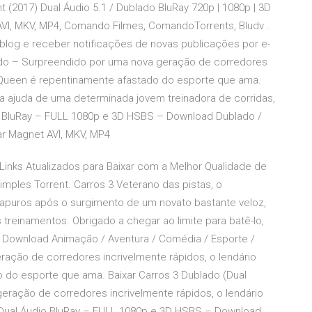
nt (2017) Dual Áudio 5.1 / Dublado BluRay 720p | 1080p | 3D
VI, MKV, MP4, Comando Filmes, ComandoTorrents, Bludv .
 blog e receber notificações de novas publicações por e-
lado – Surpreendido por uma nova geração de corredores
cQueen é repentinamente afastado do esporte que ama.
 da ajuda de uma determinada jovem treinadora de corridas,
io BluRay – FULL 1080p e 3D HSBS – Download Dublado /
ar Magnet AVI, MKV, MP4
Links Atualizados para Baixar com a Melhor Qualidade de
mples Torrent. Carros 3 Veterano das pistas, o
uros após o surgimento de um novato bastante veloz,
s treinamentos. Obrigado a chegar ao limite para batê-lo,
1 Download Animação / Aventura / Comédia / Esporte /
ração de corredores incrivelmente rápidos, o lendário
do esporte que ama. Baixar Carros 3 Dublado (Dual
eração de corredores incrivelmente rápidos, o lendário
Dual Áudio BluRay – FULL 1080p e 3D HSBS – Download