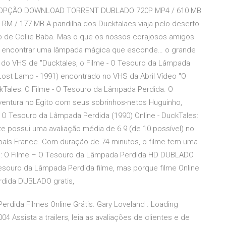
1ª OPÇÃO DOWNLOAD TORRENT DUBLADO 720P MP4 / 610 MB
/ 177 MB A pandilha dos Ducktalaes viaja pelo deserto
ro de Collie Baba. Mas o que os nossos corajosos amigos
am encontrar uma lâmpada mágica que esconde… o grande
ro do VHS de "Ducktales, o Filme - O Tesouro da Lâmpada
 Lost Lamp - 1991) encontrado no VHS da Abril Vídeo "O
ckTales: O Filme - O Tesouro da Lâmpada Perdida. O
aventura no Egito com seus sobrinhos-netos Huguinho,
– O Tesouro da Lâmpada Perdida (1990) Online - DuckTales:
e possui uma avaliação média de 6.9 (de 10 possível) no
 país France. Com duração de 74 minutos, o filme tem uma
les: O Filme – O Tesouro da Lâmpada Perdida HD DUBLADO
 Tesouro da Lâmpada Perdida filme, mas porque filme Online
rdida DUBLADO gratis,
rdida Filmes Online Grátis. Gary Loveland . Loading
 Assista a trailers, leia as avaliações de clientes e de