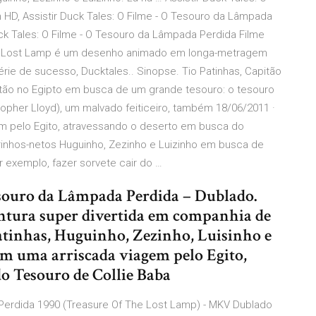
HD, Assistir Duck Tales: O Filme - O Tesouro da Lâmpada
ck Tales: O Filme - O Tesouro da Lâmpada Perdida Filme
the Lost Lamp é um desenho animado em longa-metragem
ie de sucesso, Ducktales.. Sinopse. Tio Patinhas, Capitão
estão no Egipto em busca de um grande tesouro: o tesouro
opher Lloyd), um malvado feiticeiro, também 18/06/2011 ·
m pelo Egito, atravessando o deserto em busca do
brinhos-netos Huguinho, Zezinho e Luizinho em busca de
exemplo, fazer sorvete cair do …
esouro da Lâmpada Perdida – Dublado.
entura super divertida em companhia de
Patinhas, Huguinho, Zezinho, Luisinho e
em uma arriscada viagem pelo Egito,
do Tesouro de Collie Baba
Perdida 1990 (Treasure Of The Lost Lamp) - MKV Dublado