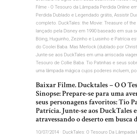
Filme - O Tesouro da Lâmpada Perdida Online em 
Perdida Dublado e Legendado grátis, Assistir Du
completo. DuckTales: the Movie: Treasure of 
lançado pela Disney em 1990 baseado em sua sér
Bóing, Huguinho, Zezinho e Luisinho e Patrícia 
do Coolei Baba. Mas Merlock (dublado por Christ
Junte-se aos DuckTales em uma arriscada viage
Tesouro de Collie Baba. Tio Patinhas e seus so
uma lâmpada mágica cujos poderes incluem, por 
Baixar Filme. Ducktales – O O T
Sinopse: Prepare-se para uma av
seus personagens favoritos: Tio 
Patrícia. Junte-se aos DuckTales 
atravessando o deserto em busca 
10/07/2014 · DuckTales: O Tesouro Da Lâmpada 