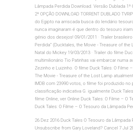
Lâmpada Perdida Download. Versão Dublada 
2ª OPÇÃO DOWNLOAD TORRENT DUBLADO TVRIP RM 
do Egipto na arriscada busca do lendário tesou
nunca imaginaram é que dentro do tesouro iri
génio dos desejos! 09/01/2011 · Trailer brasilei
Perdida" (Ducktales, the Movie - Treasure of the
Natal do Mickey 19/03/2013 · Trailer do filme Du
multimilionário Tio Patinhas vai embarcar numa 
Zezinho e Luizinho. O filme Duck Tales: O Filme 
The Movie - Treasure of the Lost Lamp atualment
IMDB com 23990 votos, o filme foi produzido no
classificação indicativa G. igualmente Duck Ta
filme Online, ver Online Duck Tales: O Filme – O
Duck Tales: O Filme – O Tesouro da Lâmpada Pe
26 Dez 2016 Duck Tales O Tesouro da Lâmpada Pe
Unsubscribe from Gary Loveland? Cancel 7 Jul 2004