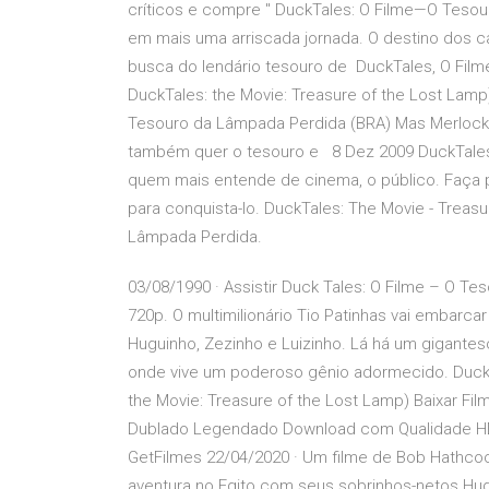
críticos e compre " DuckTales: O Filme—O Tesou
em mais uma arriscada jornada. O destino dos 
busca do lendário tesouro de DuckTales, O Filme:
DuckTales: the Movie: Treasure of the Lost Lam
Tesouro da Lâmpada Perdida (BRA) Mas Merlock ( 
também quer o tesouro e 8 Dez 2009 DuckTales:
quem mais entende de cinema, o público. Faça pa
para conquista-lo. DuckTales: The Movie - Treas
Lâmpada Perdida.
03/08/1990 · Assistir Duck Tales: O Filme – O 
720p. O multimilionário Tio Patinhas vai embarc
Huguinho, Zezinho e Luizinho. Lá há um gigant
onde vive um poderoso gênio adormecido. Duck 
the Movie: Treasure of the Lost Lamp) Baixar Fi
Dublado Legendado Download com Qualidade HD 
GetFilmes 22/04/2020 · Um filme de Bob Hathcock
aventura no Egito com seus sobrinhos-netos Hugui