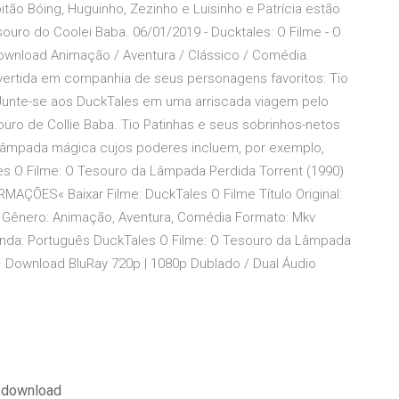
tão Bóing, Huguinho, Zezinho e Luisinho e Patrícia estão
uro do Coolei Baba. 06/01/2019 - Ducktales: O Filme - O
wnload Animação / Aventura / Clássico / Comédia.
vertida em companhia de seus personagens favoritos: Tio
a. Junte-se aos DuckTales em uma arriscada viagem pelo
uro de Collie Baba. Tio Patinhas e seus sobrinhos-netos
lâmpada mágica cujos poderes incluem, por exemplo,
es O Filme: O Tesouro da Lâmpada Perdida Torrent (1990)
AÇÕES« Baixar Filme: DuckTales O Filme Título Original:
0 Gênero: Animação, Aventura, Comédia Formato: Mkv
genda: Português DuckTales O Filme: O Tesouro da Lâmpada
– Download BluRay 720p | 1080p Dublado / Dual Áudio
 download