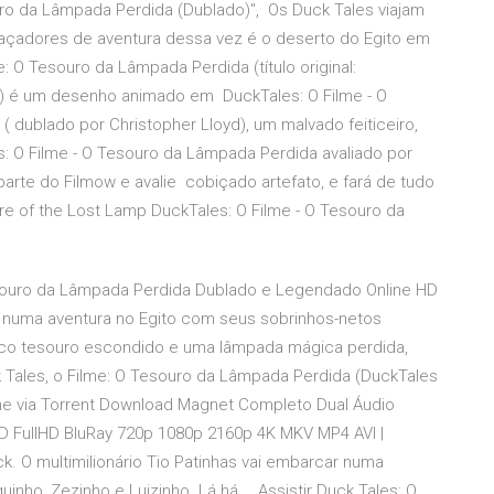
ro da Lâmpada Perdida (Dublado)", Os Duck Tales viajam
caçadores de aventura dessa vez é o deserto do Egito em
 O Tesouro da Lâmpada Perdida (título original:
p) é um desenho animado em DuckTales: O Filme - O
dublado por Christopher Lloyd), um malvado feiticeiro,
 O Filme - O Tesouro da Lâmpada Perdida avaliado por
rte do Filmow e avalie cobiçado artefato, e fará de tudo
ure of the Lost Lamp DuckTales: O Filme - O Tesouro da
Tesouro da Lâmpada Perdida Dublado e Legendado Online HD
ar numa aventura no Egito com seus sobrinhos-netos
esco tesouro escondido e uma lâmpada mágica perdida,
Tales, o Filme: O Tesouro da Lâmpada Perdida (DuckTales
lme via Torrent Download Magnet Completo Dual Áudio
FullHD BluRay 720p 1080p 2160p 4K MKV MP4 AVI |
. O multimilionário Tio Patinhas vai embarcar numa
nho, Zezinho e Luizinho. Lá há … Assistir Duck Tales: O