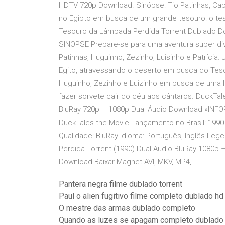
HDTV 720p Download. Sinópse: Tio Patinhas, Capi
no Egipto em busca de um grande tesouro: o teso
Tesouro da Lâmpada Perdida Torrent Dublado Do
SINOPSE Prepare-se para uma aventura super di
Patinhas, Huguinho, Zezinho, Luisinho e Patríci
Egito, atravessando o deserto em busca do Teso
Huguinho, Zezinho e Luizinho em busca de uma 
fazer sorvete cair do céu aos cântaros. DuckTal
BluRay 720p – 1080p Dual Áudio Download »INFORM
DuckTales the Movie Lançamento no Brasil: 199
Qualidade: BluRay Idioma: Português, Inglês Le
Perdida Torrent (1990) Dual Audio BluRay 1080p 
Download Baixar Magnet AVI, MKV, MP4,
Pantera negra filme dublado torrent
Paul o alien fugitivo filme completo dublado hd
O mestre das armas dublado completo
Quando as luzes se apagam completo dublado