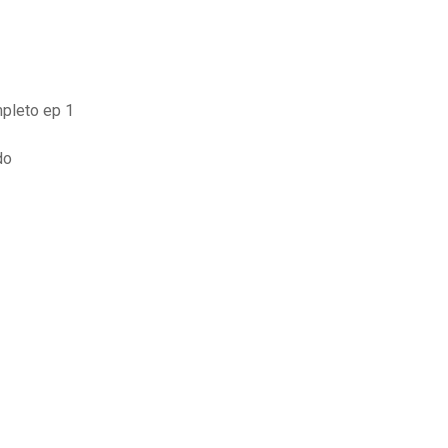
pleto ep 1
do