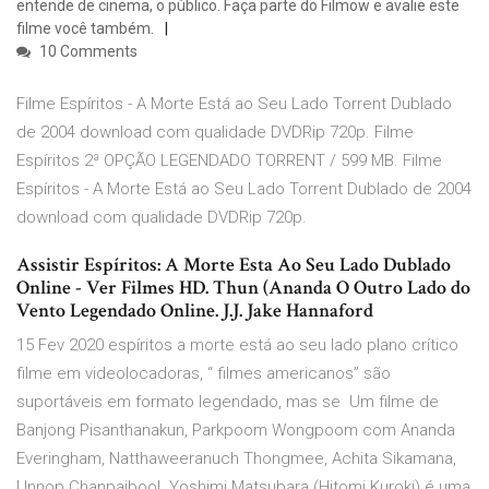
entende de cinema, o público. Faça parte do Filmow e avalie este
filme você também.
10 Comments
Filme Espíritos - A Morte Está ao Seu Lado Torrent Dublado
de 2004 download com qualidade DVDRip 720p. Filme
Espíritos 2ª OPÇÃO LEGENDADO TORRENT / 599 MB. Filme
Espíritos - A Morte Está ao Seu Lado Torrent Dublado de 2004
download com qualidade DVDRip 720p.
Assistir Espíritos: A Morte Esta Ao Seu Lado Dublado
Online - Ver Filmes HD. Thun (Ananda O Outro Lado do
Vento Legendado Online. J.J. Jake Hannaford
15 Fev 2020 espíritos a morte está ao seu lado plano crítico
filme em videolocadoras, “ filmes americanos” são
suportáveis em formato legendado, mas se Um filme de
Banjong Pisanthanakun, Parkpoom Wongpoom com Ananda
Everingham, Natthaweeranuch Thongmee, Achita Sikamana,
Unnop Chanpaibool. Yoshimi Matsubara (Hitomi Kuroki) é uma