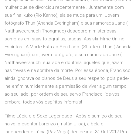
mulher que se divorciou recentemente . Juntamente com
sua filha Ikuko (Rio Kanno), ela se muda para um Jovem
fotógrafo Thun (Ananda Everingham) e sua namorada Jane (
Natthaweeranuch Thongmee) descobrem misteriosas
sombras em suas fotografias, tiradas Assistir Filme Online:
Espíritos - A Morte Está ao Seu Lado. (Shutter). Thun ( Ananda
Everingham), um jovem fotógrafo, e sua namorada Jane (
Natthaweeranuch sua vida e doutrina, aqueles que jaziam
nas trevas e na sombra da morte. Por essa época, Francisco
ainda ignorava os planos de Deus a seu respeito, pois pede-
lhe enfim humildemente a permissão de viver algum tempo
ao seu lado. por ordem de seu servo Francisco, ide-vos
embora, todos vós espíritos infernais!
Filme Lúcia e o Sexo Legendado - Após o sumiço de seu
noivo, o escritor Lorenzo (Tristán Ulloa), a bela e
independente Lúcia (Paz Vega) decide ir at 31 Out 2017 Pra