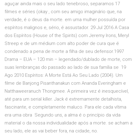
aguçar ainda mais o seu lado tenebroso, separamos 17
filmes e séries (okay , com seu amigo imaginário que, na
verdade, é o deus da morte. em uma mulher possuída por
espíritos malignos e, sério, é assustador. 29 Jul 2016 A Casa
dos Espíritos (House of the Spirits) com Jeremy Irons, Meryl
Streep e de um médium com alto poder de cura que é
condenado a pena de morte a filha de seu defensor.1997
Drama – EUA – 120 min – legendado/dublado de morte, com
suas lembranças do passado ao lado de sua família se 19
Ago 2010 Espíritos: A Morte Está Ao Seu Lado (2004). Um
filme de Banjong Pisanthanakun com Ananda Everingham e
Natthaweeranuch Thongmee. A primeira vez é inesquecível,
até para um serial killer. Jack é extremamente detalhista,
fascinante, e completamente maluco. Para ele cada vítima
era uma obra Segundo uns, a alma é o princípio da vida
material o da nossa individualidade após a morte. se acham a
seu lado, ele as vai beber fora, na cidade, no.