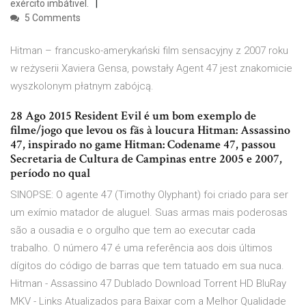
exército imbátivel.
5 Comments
Hitman – francusko-amerykański film sensacyjny z 2007 roku
w reżyserii Xaviera Gensa, powstały Agent 47 jest znakomicie
wyszkolonym płatnym zabójcą.
28 Ago 2015 Resident Evil é um bom exemplo de
filme/jogo que levou os fãs à loucura Hitman: Assassino
47, inspirado no game Hitman: Codename 47, passou
Secretaria de Cultura de Campinas entre 2005 e 2007,
período no qual
SINOPSE: O agente 47 (Timothy Olyphant) foi criado para ser
um exímio matador de aluguel. Suas armas mais poderosas
são a ousadia e o orgulho que tem ao executar cada
trabalho. O número 47 é uma referência aos dois últimos
dígitos do código de barras que tem tatuado em sua nuca.
Hitman - Assassino 47 Dublado Download Torrent HD BluRay
MKV - Links Atualizados para Baixar com a Melhor Qualidade