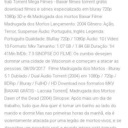
trab Torrent Mega Filmes - Baixar filmes torrent grátis
download filmes e séries especializado em bluray 720p
1080p 3D e 4k Madrugada dos mortos Baixar Filme:
Madrugada dos Mortos Lançamento: 2004 Gênero: Ação,
Terror, Suspense Áudio: Português, Inglês Legenda:
Português Qualidade: BluRay 720p / 1080p Áudio: 10 | Vídeo:
10 Formato: Mkv Tamanho: 1.07 GB / 1.84 GB Duração: 1H
41Min IMDb: 7.3 SINOPSE DO FILME: Os zumbis desejam
dominar uma cidade de Wisconsin e começam a atacar as
pessoas. 08/09/2017 · Filme Madrugada dos Mortos - Bluray
5.1 Dublado / Dual Áudio Torrent (2004) em 1080p / 720p /
BDRip / Bluray / FullHD / HD Download nos formatos MKV
[BAIXAR GRÁTIS - Lacraia Torrent]. Madrugada dos Mortos
Dawn of the Dead (2004) Sinopse: Após mais um dia de
trabalho, tudo que Ana quer é tomar um banho ao lado do
marido e dormir.Mas nas primeiras horas da manhã, ela é
violentamente atacada por uma legião de mortos-vivos, e se