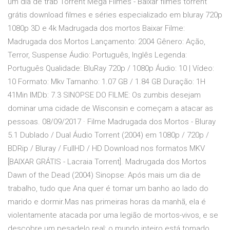
um dia de trab Torrent Mega Filmes - Baixar filmes torrent
grátis download filmes e séries especializado em bluray 720p
1080p 3D e 4k Madrugada dos mortos Baixar Filme:
Madrugada dos Mortos Lançamento: 2004 Gênero: Ação,
Terror, Suspense Áudio: Português, Inglês Legenda:
Português Qualidade: BluRay 720p / 1080p Áudio: 10 | Vídeo:
10 Formato: Mkv Tamanho: 1.07 GB / 1.84 GB Duração: 1H
41Min IMDb: 7.3 SINOPSE DO FILME: Os zumbis desejam
dominar uma cidade de Wisconsin e começam a atacar as
pessoas. 08/09/2017 · Filme Madrugada dos Mortos - Bluray
5.1 Dublado / Dual Áudio Torrent (2004) em 1080p / 720p /
BDRip / Bluray / FullHD / HD Download nos formatos MKV
[BAIXAR GRÁTIS - Lacraia Torrent]. Madrugada dos Mortos
Dawn of the Dead (2004) Sinopse: Após mais um dia de
trabalho, tudo que Ana quer é tomar um banho ao lado do
marido e dormir.Mas nas primeiras horas da manhã, ela é
violentamente atacada por uma legião de mortos-vivos, e se
descobre um pesadelo real: o mundo inteiro está tomado