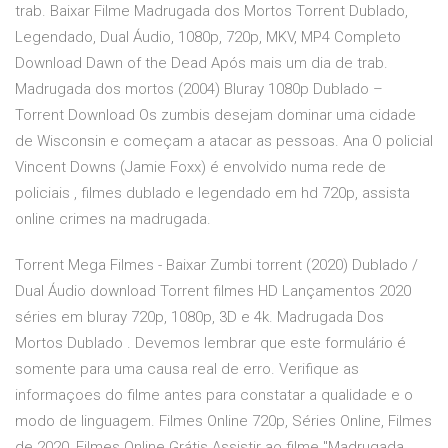
trab. Baixar Filme Madrugada dos Mortos Torrent Dublado,
Legendado, Dual Áudio, 1080p, 720p, MKV, MP4 Completo
Download Dawn of the Dead Após mais um dia de trab.
Madrugada dos mortos (2004) Bluray 1080p Dublado –
Torrent Download Os zumbis desejam dominar uma cidade
de Wisconsin e começam a atacar as pessoas. Ana O policial
Vincent Downs (Jamie Foxx) é envolvido numa rede de
policiais , filmes dublado e legendado em hd 720p, assista
online crimes na madrugada.
Torrent Mega Filmes - Baixar Zumbi torrent (2020) Dublado /
Dual Áudio download Torrent filmes HD Lançamentos 2020
séries em bluray 720p, 1080p, 3D e 4k. Madrugada Dos
Mortos Dublado . Devemos lembrar que este formulário é
somente para uma causa real de erro. Verifique as
informaçoes do filme antes para constatar a qualidade e o
modo de linguagem. Filmes Online 720p, Séries Online, Filmes
de 2020, Filmes Online Grátis Assistir ao filme "Madrugada