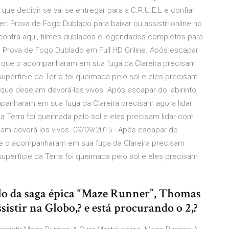
que decidir se vai se entregar para a C.R.U.E.L e confiar
: Prova de Fogo Dublado para baixar ou assistir online no
ontra aqui, filmes dublados e legendados completos para
er: Prova de Fogo Dublado em Full HD Online. Após escapar
tos que o acompanharam em sua fuga da Clareira precisam
superfície da Terra foi queimada pelo sol e eles precisam
que desejam devorá-los vivos. Após escapar do labirinto,
panharam em sua fuga da Clareira precisam agora lidar
a Terra foi queimada pelo sol e eles precisam lidar com
am devorá-los vivos. 09/09/2015 · Após escapar do
 que o acompanharam em sua fuga da Clareira precisam
superfície da Terra foi queimada pelo sol e eles precisam
 …
lo da saga épica “Maze Runner”, Thomas
istir na Globo,? e está procurando o 2,?