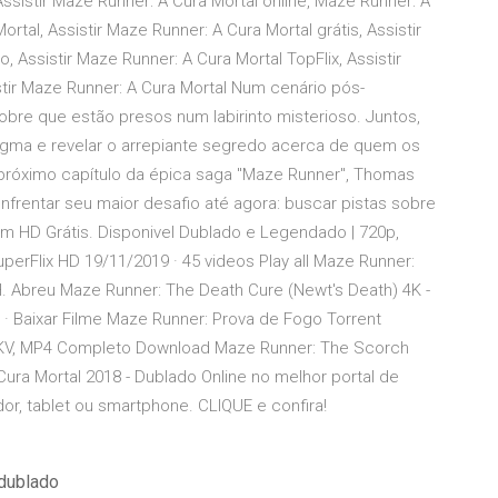
sistir Maze Runner: A Cura Mortal online, Maze Runner: A
rtal, Assistir Maze Runner: A Cura Mortal grátis, Assistir
Assistir Maze Runner: A Cura Mortal TopFlix, Assistir
stir Maze Runner: A Cura Mortal Num cenário pós-
re que estão presos num labirinto misterioso. Juntos,
igma e revelar o arrepiante segredo acerca de quem os
 próximo capítulo da épica saga "Maze Runner", Thomas
nfrentar seu maior desafio até agora: buscar pistas sobre
em HD Grátis. Disponivel Dublado e Legendado | 720p,
uperFlix HD 19/11/2019 · 45 videos Play all Maze Runner:
. Abreu Maze Runner: The Death Cure (Newt's Death) 4K -
 · Baixar Filme Maze Runner: Prova de Fogo Torrent
 MKV, MP4 Completo Download Maze Runner: The Scorch
 Cura Mortal 2018 - Dublado Online no melhor portal de
or, tablet ou smartphone. CLIQUE e confira!
dublado