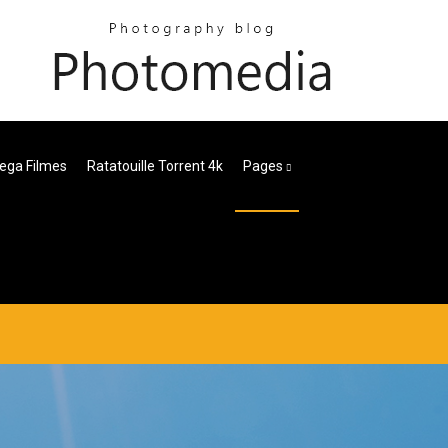
ega Filmes
Ratatouille Torrent 4k
Pages