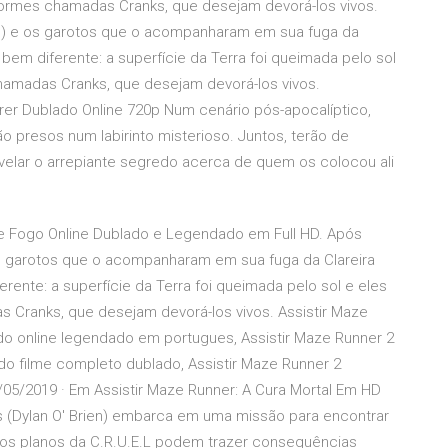
sformes chamadas Cranks, que desejam devorá-los vivos.
en) e os garotos que o acompanharam em sua fuga da
bem diferente: a superfície da Terra foi queimada pelo sol
chamadas Cranks, que desejam devorá-los vivos.
rrer Dublado Online 720p Num cenário pós-apocalíptico,
presos num labirinto misterioso. Juntos, terão de
velar o arrepiante segredo acerca de quem os colocou ali
 de Fogo Online Dublado e Legendado em Full HD. Após
 os garotos que o acompanharam em sua fuga da Clareira
rente: a superfície da Terra foi queimada pelo sol e eles
s Cranks, que desejam devorá-los vivos. Assistir Maze
do online legendado em portugues, Assistir Maze Runner 2
do filme completo dublado, Assistir Maze Runner 2
/05/2019 · Em Assistir Maze Runner: A Cura Mortal Em HD
s (Dylan O' Brien) embarca em uma missão para encontrar
os planos da C.R.U.E.L podem trazer consequências