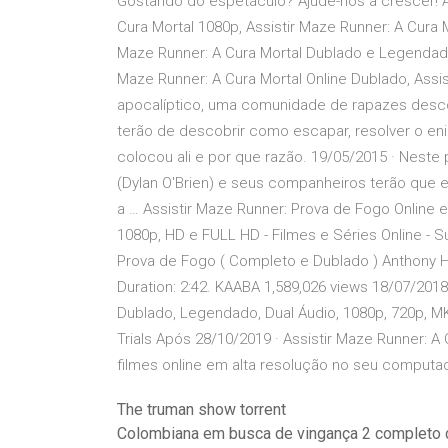
Gostando do espetáculo? Ajude-nos a crescer! As
Cura Mortal 1080p, Assistir Maze Runner: A Cura Mo
Maze Runner: A Cura Mortal Dublado e Legendado, 
Maze Runner: A Cura Mortal Online Dublado, Assi
apocalíptico, uma comunidade de rapazes descob
terão de descobrir como escapar, resolver o en
colocou ali e por que razão. 19/05/2015 · Neste
(Dylan O'Brien) e seus companheiros terão que e
a … Assistir Maze Runner: Prova de Fogo Online 
1080p, HD e FULL HD - Filmes e Séries Online - S
Prova de Fogo ( Completo e Dublado ) Anthony H
Duration: 2:42. KAABA 1,589,026 views 18/07/2018
Dublado, Legendado, Dual Áudio, 1080p, 720p,
Trials Após 28/10/2019 · Assistir Maze Runner: A
filmes online em alta resolução no seu computad
The truman show torrent
Colombiana em busca de vingança 2 completo 