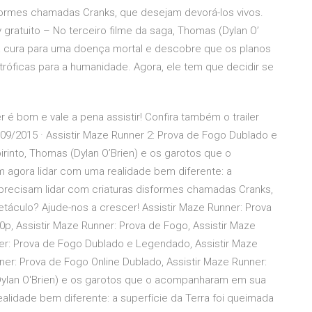
sformes chamadas Cranks, que desejam devorá-los vivos.
 gratuito – No terceiro filme da saga, Thomas (Dylan O’
 cura para uma doença mortal e descobre que os planos
róficas para a humanidade. Agora, ele tem que decidir se
 é bom e vale a pena assistir! Confira também o trailer
09/2015 · Assistir Maze Runner 2: Prova de Fogo Dublado e
rinto, Thomas (Dylan O’Brien) e os garotos que o
 agora lidar com uma realidade bem diferente: a
s precisam lidar com criaturas disformes chamadas Cranks,
táculo? Ajude-nos a crescer! Assistir Maze Runner: Prova
p, Assistir Maze Runner: Prova de Fogo, Assistir Maze
ner: Prova de Fogo Dublado e Legendado, Assistir Maze
ner: Prova de Fogo Online Dublado, Assistir Maze Runner:
(Dylan O'Brien) e os garotos que o acompanharam em sua
alidade bem diferente: a superfície da Terra foi queimada