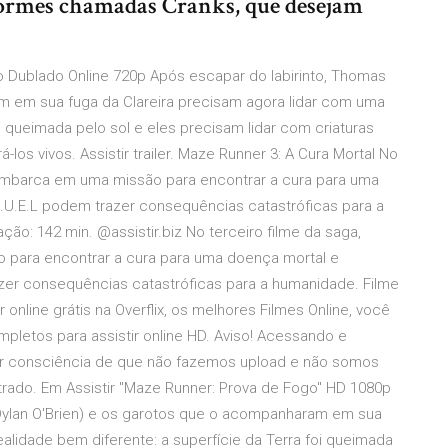
sformes chamadas Cranks, que desejam
o Dublado Online 720p Após escapar do labirinto, Thomas
m em sua fuga da Clareira precisam agora lidar com uma
oi queimada pelo sol e eles precisam lidar com criaturas
s vivos. Assistir trailer. Maze Runner 3: A Cura Mortal No
) embarca em uma missão para encontrar a cura para uma
.U.E.L podem trazer consequências catastróficas para a
ção: 142 min. @assistir.biz No terceiro filme da saga,
 para encontrar a cura para uma doença mortal e
zer consequências catastróficas para a humanidade. Filme
 online grátis na Overflix, os melhores Filmes Online, você
pletos para assistir online HD. Aviso! Acessando e
 ter consciência de que não fazemos upload e não somos
rado. Em Assistir "Maze Runner: Prova de Fogo" HD 1080p
(Dylan O'Brien) e os garotos que o acompanharam em sua
alidade bem diferente: a superfície da Terra foi queimada