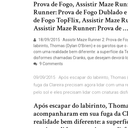
Prova de Fogo, Assistir Maze Runn
Runner: Prova de Fogo Dublado e
de Fogo TopFlix, Assistir Maze R
Assistir Maze Runner: Prova de …
18/09/2015 · Assistir Maze Runner 2: Prova de F
labirinto, Thomas (Dylan O’Brien) e os garotos que
com uma realidade bem diferente: a superfície da Ter
disformes chamadas Cranks, que desejam devorá-los
9 Comments
09/09/2015 · Após escapar do labirinto, Thomas
fuga da Clareira precisam agora lidar com uma re
pelo sol e eles precisam lidar com criaturas di
Após escapar do labirinto, Thomas
acompanharam em sua fuga da Cl
realidade bem diferente: a superfí