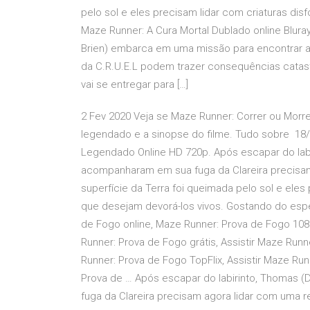
pelo sol e eles precisam lidar com criaturas di
Maze Runner: A Cura Mortal Dublado online Bluray
Brien) embarca em uma missão para encontrar a
da C.R.U.E.L podem trazer consequências catast
vai se entregar para […]
2 Fev 2020 Veja se Maze Runner: Correr ou Morrer
legendado e a sinopse do filme. Tudo sobre 18/
Legendado Online HD 720p. Após escapar do labi
acompanharam em sua fuga da Clareira precisam
superfície da Terra foi queimada pelo sol e ele
que desejam devorá-los vivos. Gostando do espe
de Fogo online, Maze Runner: Prova de Fogo 1080
Runner: Prova de Fogo grátis, Assistir Maze Run
Runner: Prova de Fogo TopFlix, Assistir Maze Run
Prova de … Após escapar do labirinto, Thomas 
fuga da Clareira precisam agora lidar com uma re