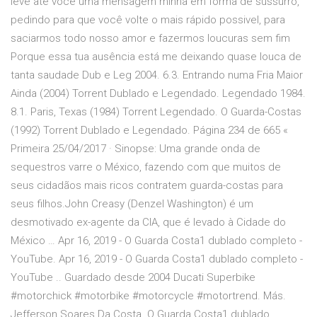
leve até você uma mensagem minha em forma de sussurro,
pedindo para que você volte o mais rápido possivel, para
saciarmos todo nosso amor e fazermos loucuras sem fim
Porque essa tua ausência está me deixando quase louca de
tanta saudade Dub e Leg 2004. 6.3. Entrando numa Fria Maior
Ainda (2004) Torrent Dublado e Legendado. Legendado 1984.
8.1. Paris, Texas (1984) Torrent Legendado. O Guarda-Costas
(1992) Torrent Dublado e Legendado. Página 234 de 665 «
Primeira 25/04/2017 · Sinopse: Uma grande onda de
sequestros varre o México, fazendo com que muitos de
seus cidadãos mais ricos contratem guarda-costas para
seus filhos.John Creasy (Denzel Washington) é um
desmotivado ex-agente da CIA, que é levado à Cidade do
México … Apr 16, 2019 - O Guarda Costa1 dublado completo -
YouTube. Apr 16, 2019 - O Guarda Costa1 dublado completo -
YouTube .. Guardado desde 2004 Ducati Superbike
#motorchick #motorbike #motorcycle #motortrend. Más.
Jefferson Soares Da Costa. O Guarda Costa1 dublado