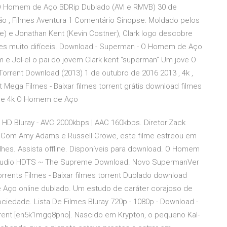
O Homem de Aço BDRip Dublado (AVI e RMVB) 30 de
ção , Filmes Aventura 1 Comentário Sinopse: Moldado pelos
ne) e Jonathan Kent (Kevin Costner), Clark logo descobre
sões muito difíceis. Download - Superman - O Homem de Aço
m e Jol-el o pai do jovem Clark kent “superman” Um jove O
rrent Download (2013) 1 de outubro de 2016 2013 , 4k ,
nt Mega Filmes - Baixar filmes torrent grátis download filmes
D e 4k O Homem de Aço
l HD Bluray - AVC 2000kbps | AAC 160kbps. Diretor:Zack
l Com Amy Adams e Russell Crowe, este filme estreou em
alhes. Assista offline. Disponíveis para download. O Homem
 Áudio HDTS ~ The Supreme Download. Novo SupermanVer
rrents Filmes - Baixar filmes torrent Dublado download
 de Aço online dublado. Um estudo de caráter corajoso de
iedade. Lista De Filmes Bluray 720p - 1080p - Download -
rrent [en5k1mgq8pno]. Nascido em Krypton, o pequeno Kal-