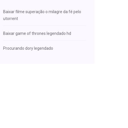
Baixar filme superação o milagre da fé pelo
utorrent
Baixar game of thrones legendado hd
Procurando dory legendado