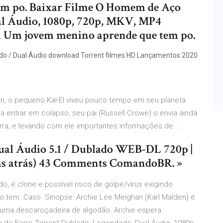
m po. Baixar Filme O Homem de Aço
al Áudio, 1080p, 720p, MKV, MP4
 Um jovem menino aprende que tem po.
lado / Dual Áudio download Torrent filmes HD Lançamentos 2020
, o pequeno Kal-El viveu pouco tempo em seu planeta
a entrar em colapso, seu pai (Russell Crowe) o envia ainda
rra, e levando com ele importantes informações de …
Dual Áudio 5.1 / Dublado WEB-DL 720p |
ias atrás) 43 Comments ComandoBR. »
o, é clone e possível risco de golpe/vírus exigindo
ão tem. Caso Sinopse: Archie Lee Meighan (Karl Malden) é
 uma descaroçadeira de algodão. Archie espera