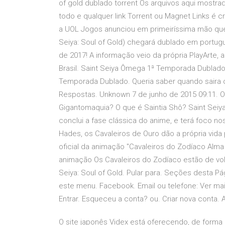
of gold dublado torrent Os arquivos aqui most
todo e qualquer link Torrent ou Magnet Links é c
a UOL Jogos anunciou em primeiríssima mão que 
Seiya: Soul of Gold) chegará dublado em português
de 2017! A informação veio da própria PlayArte, 
Brasil. Saint Seiya Ômega 1ª Temporada Dublado
Temporada Dublado. Queria saber quando saira 
Respostas. Unknown 7 de junho de 2015 09:11. O
Gigantomaquia? O que é Saintia Shô? Saint Seiy
conclui a fase clássica do anime, e terá foco n
Hades, os Cavaleiros de Ouro dão a própria vida
oficial da animação "Cavaleiros do Zodíaco Alma 
animação Os Cavaleiros do Zodíaco estão de volta. 
Seiya: Soul of Gold. Pular para. Seções desta Pág
este menu. Facebook. Email ou telefone: Ver mais
Entrar. Esqueceu a conta? ou. Criar nova conta. 
O site japonês Videx está oferecendo, de forma g