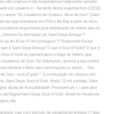
rados não criamos e não hospedamos nada neste servidor
riado por usuários e… Na tarde desta segunda-feira (22/02)
o anime "Os Cavaleiros do Zodíaco: Alma de Ouro" (Saint
 às lojas brasileiras em DVD e Blu-Ray a partir do início
a produtora responsável pela distribuição do anime aqui no
, Universo Da Animação UA, Saint Seiya Ômega 1ª
os ep do 40 ao 97 em portugues ?? Responder Excluir.
 que é Saint Seiya Ômega? O que é Soul Of Gold? O que é
a Soul of Gold se passará após a Saga de Hades, que
os Cavaleiros de Ouro. No Submundo, durante a luta contra
 para destruir o Muro das Lamentações e, assim, … Site
de Ouro - soul of gold -". A continuação do clássico em
Saint Seiya: Soul of Gold - Brasil. 12 mil curtidas. Saint
ina. Ajuda de Acessibilidade. Pressione alt + / para abrir
 da Página Saint Seiya: Soul of Gold - Brasil no Facebook.
Agora não
ratuita, mas com período de visualização limitado (7 dias