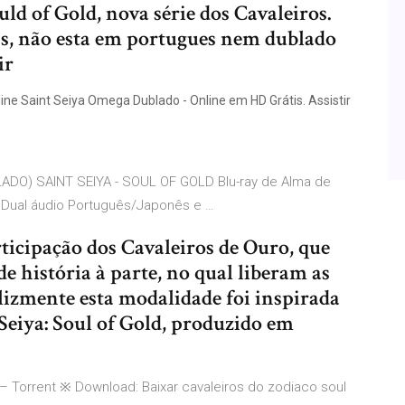
uld of Gold, nova série dos Cavaleiros.
s, não esta em portugues nem dublado
ir
ne Saint Seiya Omega Dublado - Online em HD Grátis. Assistir
DO) SAINT SEIYA - SOUL OF GOLD Blu-ray de Alma de
 Dual áudio Português/Japonês e …
icipação dos Cavaleiros de Ouro, que
história à parte, no qual liberam as
izmente esta modalidade foi inspirada
 Seiya: Soul of Gold, produzido em
– Torrent ※ Download: Baixar cavaleiros do zodiaco soul