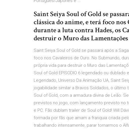
Português/Japonês e …
Saint Seiya Soul of Gold se passar
clássica do anime, e terá foco no
durante a luta contra Hades, os C
destruir o Muro das Lamentações 
Saint Seiya Soul of Gold se passará após a Saga
foco nos Cavaleiros de Ouro. No Submundo, dura
própria vida para destruir o Muro das Lamentaçõe
Soul of Gold EPISODIO 6 legendado ou dublado em 
Legendado, Universo Da Animação UA, Saint Seiy
jogabilidade similar a Bravos Soldados, o último tí
Soul of Gold, com a armadura divina de Leão. S
previstos no jogo, com lançamento previsto no te
e PC. Fãs dublam trailer de Soul of Gold! Will Dáv
formada por fãs que amam a franquia criada pe
trabalhando intensamente, parar tornarmos o Al