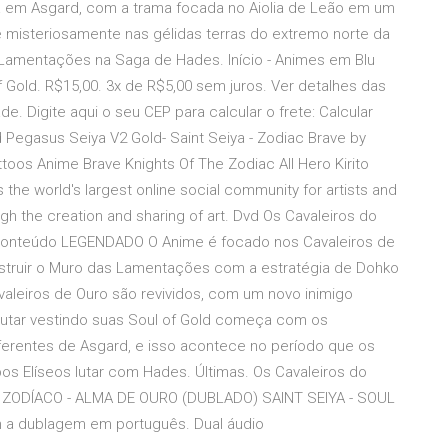
ará em Asgard, com a trama focada no Aiolia de Leão em um
 misteriosamente nas gélidas terras do extremo norte da
 Lamentações na Saga de Hades. Início - Animes em Blu
of Gold. R$15,00. 3x de R$5,00 sem juros. Ver detalhes das
. Digite aqui o seu CEP para calcular o frete: Calcular
d Pegasus Seiya V2 Gold- Saint Seiya - Zodiac Brave by
toos Anime Brave Knights Of The Zodiac All Hero Kirito
the world's largest online social community for artists and
gh the creation and sharing of art. Dvd Os Cavaleiros do
 Conteúdo LEGENDADO O Anime é focado nos Cavaleiros de
estruir o Muro das Lamentações com a estratégia de Dohko
valeiros de Ouro são revividos, com um novo inimigo
lutar vestindo suas Soul of Gold começa com os
iferentes de Asgard, e isso acontece no período que os
os Elíseos lutar com Hades. Últimas. Os Cavaleiros do
DO ZODÍACO - ALMA DE OURO (DUBLADO) SAINT SEIYA - SOUL
m a dublagem em português. Dual áudio