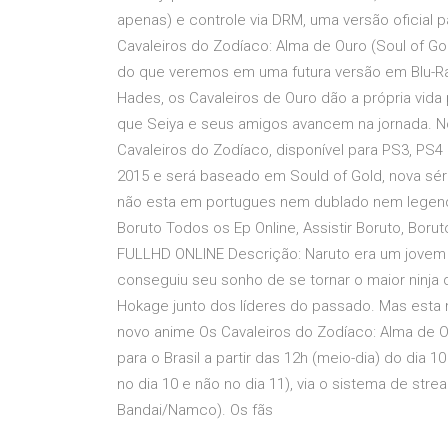
apenas) e controle via DRM, uma versão oficial
Cavaleiros do Zodíaco: Alma de Ouro (Soul of Gol
do que veremos em uma futura versão em Blu-Ray
Hades, os Cavaleiros de Ouro dão a própria vida
que Seiya e seus amigos avancem na jornada. No 
Cavaleiros do Zodíaco, disponível para PS3, PS
2015 e será baseado em Sould of Gold, nova sé
não esta em portugues nem dublado nem legenda
Boruto Todos os Ep Online, Assistir Boruto, Bo
FULLHD ONLINE Descrição: Naruto era um jovem sh
conseguiu seu sonho de se tornar o maior ninja
Hokage junto dos líderes do passado. Mas esta 
novo anime Os Cavaleiros do Zodíaco: Alma de Ou
para o Brasil a partir das 12h (meio-dia) do dia 1
no dia 10 e não no dia 11), via o sistema de str
Bandai/Namco). Os fãs