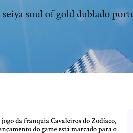
 seiya soul of gold dublado por
o jogo da franquia Cavaleiros do Zodíaco,
 lançamento do game está marcado para o