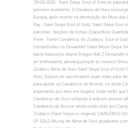
25/03/2020 · Saint Seiya: Soul of Gold se pass
primeiro momento. O Cavaleiro de Ouro ressurge
Europa, após morrer na destruição do Muro das
Ray - Saint Seiya Soul of Gold. Saint Seiya Soul 
parcelas. Opções de Estojo (Capa/Box) Quantidade
Frete. Tweet Cavaleiros do Zodiaco: Soul of Gol
FernanDohko on DeviantArt Sailor Moon Seiya Tat
Itachi Awesome Anime Dragon Ball Z DeviantArt is 
art enthusiasts, allowing people to connect throu
Zodíaco Alma de Ouro Saint Seiya Soul of Gold
Ouro, Depois de sacrificarem suas vidas para d
para ajudar os Cavaleiros de Bronze, os doze Ca
esperando por eles em Asgard, onde terão que 
Cavaleiros de Ouro voltando à vida em pontos d
Cavaleiros de Bronze ainda estão indo aos Camp
Zodíaco (Saint Seiya no original) CAVALEIROS 
OF GOLD Blu-ray de Alma de Ouro atualizado co