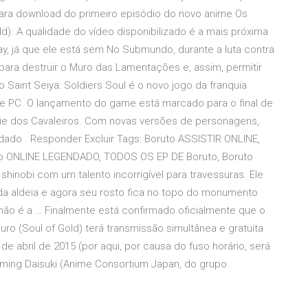
 para download do primeiro episódio do novo anime Os
d). A qualidade do vídeo disponibilizado é a mais próxima
, já que ele está sem No Submundo, durante a luta contra
 para destruir o Muro das Lamentações e, assim, permitir
Saint Seiya: Soldiers Soul é o novo jogo da franquia
4 e PC. O lançamento do game está marcado para o final de
rie dos Cavaleiros. Com novas versões de personagens,
do . Responder Excluir Tags: Boruto ASSISTIR ONLINE,
ruto ONLINE LEGENDADO, TODOS OS EP DE Boruto, Boruto
inobi com um talento incorrigível para travessuras. Ele
 da aldeia e agora seu rosto fica no topo do monumento
não é a … Finalmente está confirmado oficialmente que o
ro (Soul of Gold) terá transmissão simultânea e gratuita
0 de abril de 2015 (por aqui, por causa do fuso horário, será
eaming Daisuki (Anime Consortium Japan, do grupo