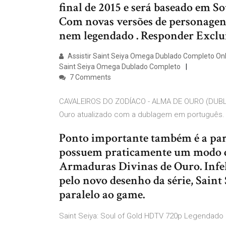
final de 2015 e será baseado em So
Com novas versões de personagen
nem legendado . Responder Exclu
Assistir Saint Seiya Omega Dublado Completo Onli
Saint Seiya Omega Dublado Completo
7 Comments
CAVALEIROS DO ZODÍACO - ALMA DE OURO (DUBLA
Ouro atualizado com a dublagem em português.
Ponto importante também é a part
possuem praticamente um modo de 
Armaduras Divinas de Ouro. Infel
pelo novo desenho da série, Saint
paralelo ao game.
Saint Seiya: Soul of Gold HDTV 720p Legendado 