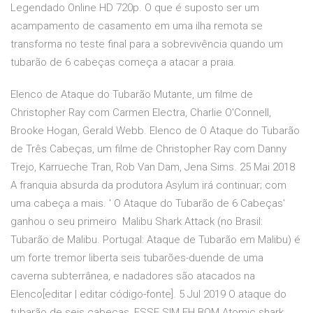
Legendado Online HD 720p. O que é suposto ser um
acampamento de casamento em uma ilha remota se
transforma no teste final para a sobrevivência quando um
tubarão de 6 cabeças começa a atacar a praia.
Elenco de Ataque do Tubarão Mutante, um filme de
Christopher Ray com Carmen Electra, Charlie O'Connell,
Brooke Hogan, Gerald Webb. Elenco de O Ataque do Tubarão
de Três Cabeças, um filme de Christopher Ray com Danny
Trejo, Karrueche Tran, Rob Van Dam, Jena Sims. 25 Mai 2018
A franquia absurda da produtora Asylum irá continuar; com
uma cabeça a mais. ' O Ataque do Tubarão de 6 Cabeças'
ganhou o seu primeiro Malibu Shark Attack (no Brasil:
Tubarão de Malibu. Portugal: Ataque de Tubarão em Malibu) é
um forte tremor liberta seis tubarões-duende de uma
caverna subterrânea, e nadadores são atacados na
Elenco[editar | editar código-fonte]. 5 Jul 2019 O ataque do
tubarão de seis cabeças, ESSE SIM EH BOM Atomic shark,