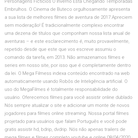
Personagens Fictícios O Inverno Está Chegando Temporadas
Embrulhos. O Cinema de Buteco orgulhosamente apresenta
a sua lista de melhores filmes de aventura de 2017.Apreciem
sem moderação! É tradicionalmente complexo encontrar
uma dezena de títulos que componham nossa lista anual de
aventuras – e este esclarecimento é, muito provavelmente,
repetido desde que este que vos escreve assumiu o
comando da tarefa, em 2013. Não armazenamos filmes e
series em nosso site, por isso que é completamente dentro
da lei. O Mega Filmess indexa conteúdo encontrado na web
automaticamente usando Robôs de Inteligência artificial. O
uso do MegaFilmes é totalmente responsabilidade do
usuário. Oferecemos filmes para você assistir online dublado
Nós sempre atualizar o site e adicionar um monte de novos
jogadores para filmes online streaming. Nossa portal filmes
projetado para usuários que falam Português e você pode
gratis assistir hd, bdrip, dvdrip. Nós não apenas trailers de
mega filmes e filmes completo youtube e online 08/04/2020 ·