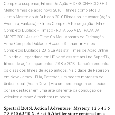
Completo suspense, Filmes De Ação – DESCONHECIDO HD
Melhor filmes de ação novo 2016 – filmes completos O
Último Mestre do Ar Dublado 2010 Filmes online Avatar (Ação,
Aventura, Fantasia) - Filmes Complet A Perseguição - Filme
Completo Dublado - Filmaço - ROTA 666 A ESTRADA DA
MORTE 2001 Assistir Filme Co Meu Monstro de Estimação
Filme Completo Dublado, H Jason Statham ★ Filmes
Completos Dublados 2015 La Assistir Filmes de Ação Online
Dublado e Legendado em HD você assiste aqui no SuperFlix,
filmes de ação lançamentos 2018 e 2019. Também encontra
os clássicos filmes de ação antigos. Na cidade de Paterson,
em Nova Jersey - EUA, Paterson, um pacato motorista de
ônibus local, (Adam Driver) vira um personagem conhecido
por se destacar em uma arte diferente da condução de
veículos: o rapaz é também um poeta.
Spectral (2016). Action | Adventure | Mystery. 1 2 3 4 5 6
7 8 9 10 6.3/10 X. A sci-fi /thriller story centered on a